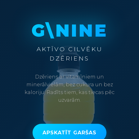
G\NINE
AKTĪVO CILVĒKU
DZĒRIENS
Dzēriens ar vitamīniem un
minerālvielām, bez cukura un bez
kaloriju. Radīts tiem, kas tiecas pēc
uzvarām.
APSKATĪT GARŠAS